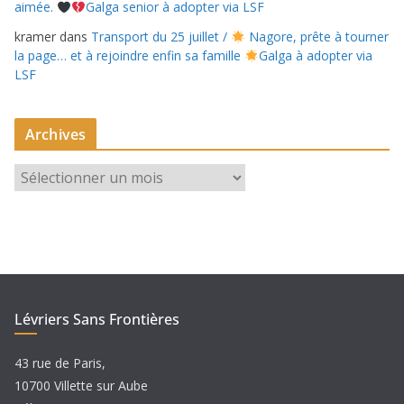
aimée.
Galga senior à adopter via LSF
kramer
dans
Transport du 25 juillet /
Nagore, prête à tourner
la page… et à rejoindre enfin sa famille
Galga à adopter via
LSF
Archives
A
r
c
h
i
v
e
Lévriers Sans Frontières
s
43 rue de Paris,
10700 Villette sur Aube