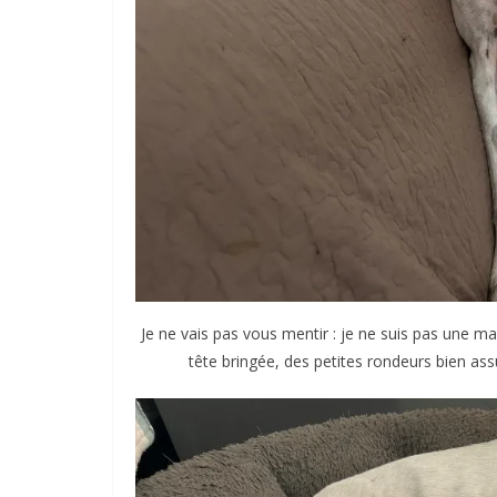
Je ne vais pas vous mentir : je ne suis pas une
tête bringée, des petites rondeurs bien assu