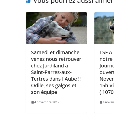
Vous pourrez aussi aimer
Samedi et dimanche,
LSF A 
venez nous retrouver
notre
chez Jardiland à
Journ
Saint-Parres-aux-
ouver
Tertres dans l'Aube !!
Novem
Odile, ses galgos et
15h Vi
son équipe
( 1070
4 novembre 2017
4 nove