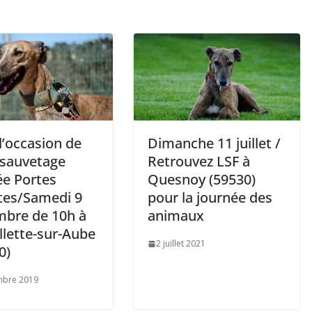
l’occasion de
Dimanche 11 juillet /
 sauvetage
Retrouvez LSF à
ée Portes
Quesnoy (59530)
tes/Samedi 9
pour la journée des
bre de 10h à
animaux
llette-sur-Aube
2 juillet 2021
0)
mbre 2019