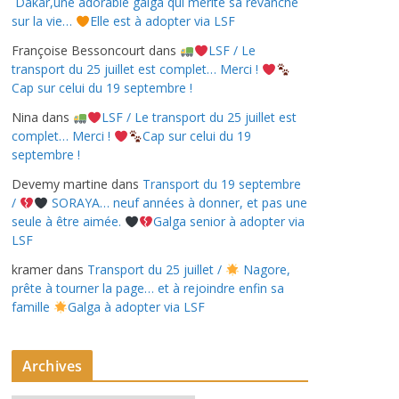
Dakar,une adorable galga qui mérite sa revanche
sur la vie…
Elle est à adopter via LSF
Françoise Bessoncourt
dans
LSF / Le
transport du 25 juillet est complet… Merci !
Cap sur celui du 19 septembre !
Nina
dans
LSF / Le transport du 25 juillet est
complet… Merci !
Cap sur celui du 19
septembre !
Devemy martine
dans
Transport du 19 septembre
/
SORAYA… neuf années à donner, et pas une
seule à être aimée.
Galga senior à adopter via
LSF
kramer
dans
Transport du 25 juillet /
Nagore,
prête à tourner la page… et à rejoindre enfin sa
famille
Galga à adopter via LSF
Archives