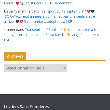
Merci !
Cap sur celui du 19 septembre !
Devemy martine
dans
Transport du 19 septembre /
SORAYA… neuf années à donner, et pas une seule à être
aimée.
Galga senior à adopter via LSF
kramer
dans
Transport du 25 juillet /
Nagore, prête à tourner
la page… et à rejoindre enfin sa famille
Galga à adopter via
LSF
Archives
A
r
c
h
i
v
e
Lévriers Sans Frontières