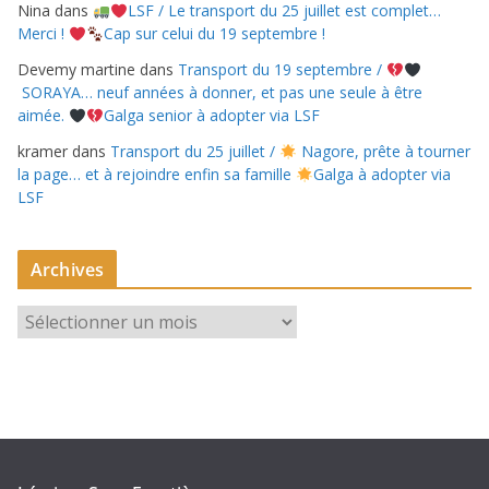
Nina
dans
LSF / Le transport du 25 juillet est complet…
Merci !
Cap sur celui du 19 septembre !
Devemy martine
dans
Transport du 19 septembre /
SORAYA… neuf années à donner, et pas une seule à être
aimée.
Galga senior à adopter via LSF
kramer
dans
Transport du 25 juillet /
Nagore, prête à tourner
la page… et à rejoindre enfin sa famille
Galga à adopter via
LSF
Archives
A
r
c
h
i
v
e