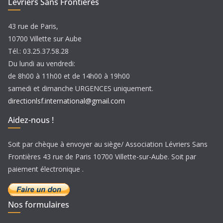
Lévriers Sans Frontières
s
43 rue de Paris,
10700 Villette sur Aube
Tél.: 03.25.37.58.28
Du lundi au vendredi:
de 8h00 à 11h00 et de 14h00 à 19h00
samedi et dimanche URGENCES uniquement.
directionlsf.international@gmail.com
Aidez-nous !
Soit par chèque à envoyer au siège/ Association Lévriers Sans
Frontières 43 rue de Paris 10700 Villette-sur-Aube. Soit par
paiement électronique .
Nos formulaires