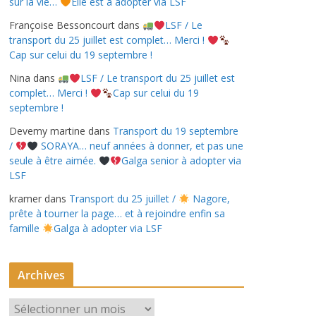
sur la vie…
Elle est à adopter via LSF
Françoise Bessoncourt
dans
LSF / Le
transport du 25 juillet est complet… Merci !
Cap sur celui du 19 septembre !
Nina
dans
LSF / Le transport du 25 juillet est
complet… Merci !
Cap sur celui du 19
septembre !
Devemy martine
dans
Transport du 19 septembre
/
SORAYA… neuf années à donner, et pas une
seule à être aimée.
Galga senior à adopter via
LSF
kramer
dans
Transport du 25 juillet /
Nagore,
prête à tourner la page… et à rejoindre enfin sa
famille
Galga à adopter via LSF
Archives
A