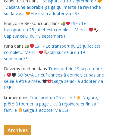
carine felten
dans
Transport du 19 septembre /
Dakar,une adorable galga qui mérite sa revanche
sur la vie…
Elle est à adopter via LSF
Françoise Bessoncourt
dans
LSF / Le
transport du 25 juillet est complet… Merci !
Cap sur celui du 19 septembre !
Nina
dans
LSF / Le transport du 25 juillet est
complet… Merci !
Cap sur celui du 19
septembre !
Devemy martine
dans
Transport du 19 septembre
/
SORAYA… neuf années à donner, et pas une
seule à être aimée.
Galga senior à adopter via
LSF
kramer
dans
Transport du 25 juillet /
Nagore,
prête à tourner la page… et à rejoindre enfin sa
famille
Galga à adopter via LSF
Archives