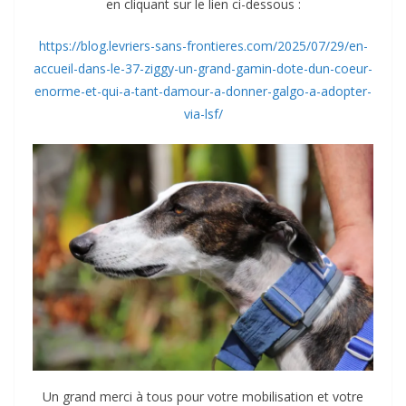
en cliquant sur le lien ci-dessous :
https://blog.levriers-sans-frontieres.com/2025/07/29/en-
accueil-dans-le-37-ziggy-un-grand-gamin-dote-dun-coeur-
enorme-et-qui-a-tant-damour-a-donner-galgo-a-adopter-
via-lsf/
Un grand merci à tous pour votre mobilisation et votre