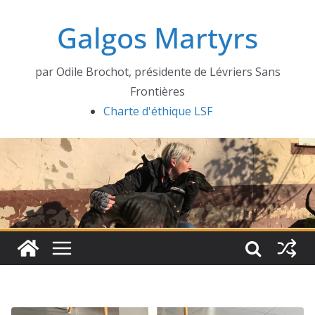
Passer
Galgos Martyrs
au
contenu
par Odile Brochot, présidente de Lévriers Sans
Frontières
Charte d'éthique LSF