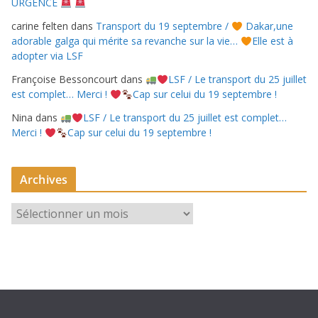
URGENCE
carine felten
dans
Transport du 19 septembre /
Dakar,une
adorable galga qui mérite sa revanche sur la vie…
Elle est à
adopter via LSF
Françoise Bessoncourt
dans
LSF / Le transport du 25 juillet
est complet… Merci !
Cap sur celui du 19 septembre !
Nina
dans
LSF / Le transport du 25 juillet est complet…
Merci !
Cap sur celui du 19 septembre !
Archives
A
r
c
h
i
v
e