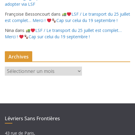
adopter via LSF
Françoise Bessoncourt
dans
LSF / Le transport du 25 juillet
est complet… Merci !
Cap sur celui du 19 septembre !
Nina
dans
LSF / Le transport du 25 juillet est complet…
Merci !
Cap sur celui du 19 septembre !
Archives
A
r
c
h
i
v
e
Lévriers Sans Frontières
s
43 rue de Paris,