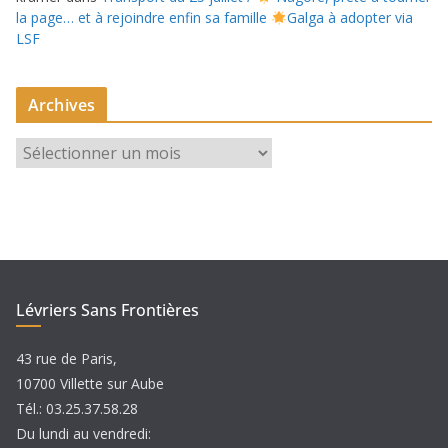
la page… et à rejoindre enfin sa famille
Galga à adopter via
LSF
Archives
A
r
c
h
i
v
e
Lévriers Sans Frontières
s
43 rue de Paris,
10700 Villette sur Aube
Tél.: 03.25.37.58.28
Du lundi au vendredi: