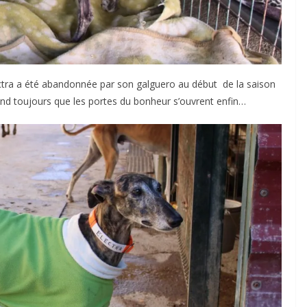
ra a été abandonnée par son galguero au début de la saison
tend toujours que les portes du bonheur s’ouvrent enfin…