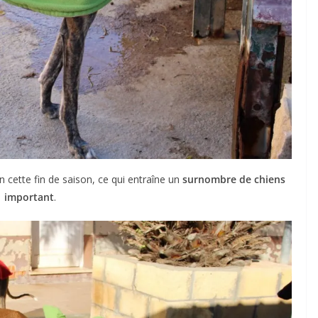
cette fin de saison, ce qui entraîne un
surnombre de chiens
important
.