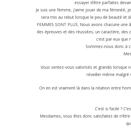
essayer d’être parfaites deva
Je suis une femme, j’aime jouer de ma féminité, je 
sera mis au rebut lorsque le peu de beauté et d
FEMMES SONT PLUS. Nous avons chacune une âme,
des épreuves et des réussites, un caractère, des q
c’est par eux qu
Sommes-nous donc à ce 
Mes
Vous sentez-vous valorisés et grandis lorsque n
réveiller même malgré v
On en est vraiment là dans la relation entre h
C’est si facile ? C’
Mesdames, vous êtes donc satisfaites de n’être
qu