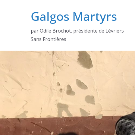
Passer
Galgos Martyrs
au
contenu
par Odile Brochot, présidente de Lévriers
Sans Frontières