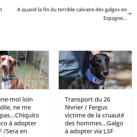
t
A quand la fin du terrible calvaire des galgos en
Espagne…
e-moi loin
Transport du 26
Odile, ne me
février / Fergus
e pas…Chiquito
victime de la cruauté
co à adopter
des hommes…Galgo
F /Sera en
à adopter via LSF