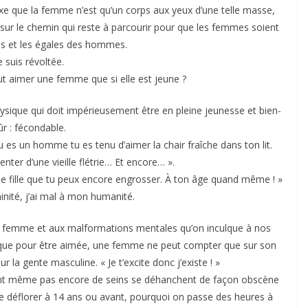
e que la femme n’est qu’un corps aux yeux d’une telle masse,
ur le chemin qui reste à parcourir pour que les femmes soient
es et les égales des hommes.
e suis révoltée.
 aimer une femme que si elle est jeune ?
ysique qui doit impérieusement être en pleine jeunesse et bien-
ûr : fécondable.
tu es un homme tu es tenu d’aimer la chair fraîche dans ton lit.
nter d’une vieille flétrie… Et encore… ».
e fille que tu peux encore engrosser. À ton âge quand même ! »
inité, j’ai mal à mon humanité.
 la femme et aux malformations mentales qu’on inculque à nos
r, que pour être aimée, une femme ne peut compter que sur son
 la gente masculine. « Je t’excite donc j’existe ! »
n’ont même pas encore de seins se déhanchent de façon obscène
e déflorer à 14 ans ou avant, pourquoi on passe des heures à