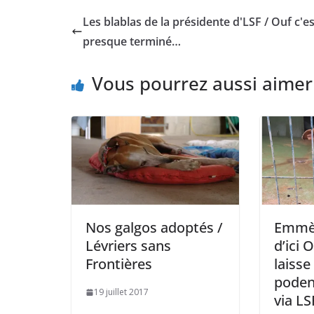
Les blablas de la présidente d'LSF / Ouf c'es
presque terminé…
Vous pourrez aussi aimer
Nos galgos adoptés /
Emmèn
Lévriers sans
d’ici 
Frontières
laiss
poden
19 juillet 2017
via LS