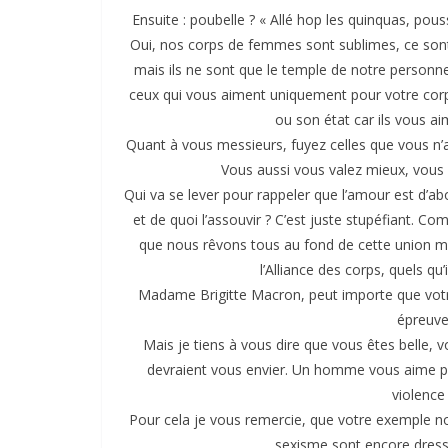
Ensuite : poubelle ? « Allé hop les quinquas, po
Oui, nos corps de femmes sont sublimes, ce sont d
mais ils ne sont que le temple de notre personne,
ceux qui vous aiment uniquement pour votre corp
ou son état car ils vous a
Quant à vous messieurs, fuyez celles que vous n’a
Vous aussi vous valez mieux, vous 
Qui va se lever pour rappeler que l’amour est d’a
et de quoi l’assouvir ? C’est juste stupéfiant. 
que nous rêvons tous au fond de cette union m
l’Alliance des corps, quels qu’
Madame Brigitte Macron, peut importe que votre
épreuve
Mais je tiens à vous dire que vous êtes belle
devraient vous envier. Un homme vous aime po
violence 
Pour cela je vous remercie, que votre exemple no
sexisme sont encore dressé