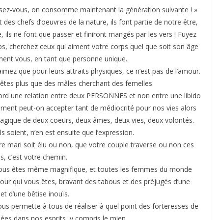
ussez-vous, on consomme maintenant la génération suivante ! »
es chefs d’oeuvres de la nature, ils font partie de notre être,
 ils ne font que passer et finiront mangés par les vers ! Fuyez
s, cherchez ceux qui aiment votre corps quel que soit son âge
iment vous, en tant que personne unique.
imez que pour leurs attraits physiques, ce n’est pas de l’amour.
êtes plus que des mâles cherchant des femelles.
bord une relation entre deux PERSONNES et non entre une libido
Comment peut-on accepter tant de médiocrité pour nos vies alors
agique de deux coeurs, deux âmes, deux vies, deux volontés.
ils soient, n’en est ensuite que l’expression.
 mari soit élu ou non, que votre couple traverse ou non ces
s, c’est votre chemin.
, vous êtes même magnifique, et toutes les femmes du monde
ur qui vous êtes, bravant des tabous et des préjugés d’une
et d’une bêtise inouïs.
us permette à tous de réaliser à quel point des forteresses de
es dans nos esprits, y compris le mien.