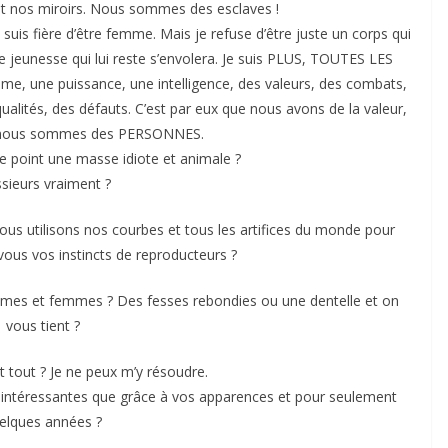
nt nos miroirs. Nous sommes des esclaves !
suis fière d’être femme. Mais je refuse d’être juste un corps qui
e jeunesse qui lui reste s’envolera. Je suis PLUS, TOUTES LES
 une puissance, une intelligence, des valeurs, des combats,
ualités, des défauts. C’est par eux que nous avons de la valeur,
e nous sommes des PERSONNES.
point une masse idiote et animale ?
sieurs vraiment ?
ous utilisons nos courbes et tous les artifices du monde pour
ous vos instincts de reproducteurs ?
ommes et femmes ? Des fesses rebondies ou une dentelle et on
vous tient ?
est tout ? Je ne peux m’y résoudre.
 intéressantes que grâce à vos apparences et pour seulement
elques années ?