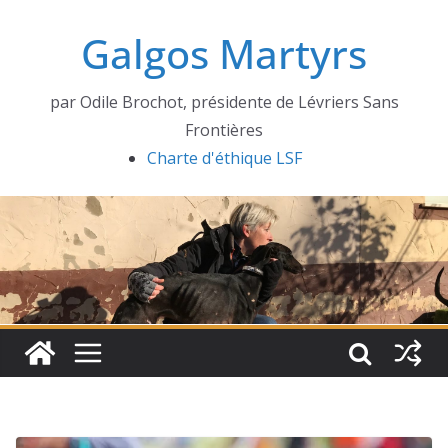
Passer
Galgos Martyrs
au
contenu
par Odile Brochot, présidente de Lévriers Sans
Frontières
Charte d'éthique LSF