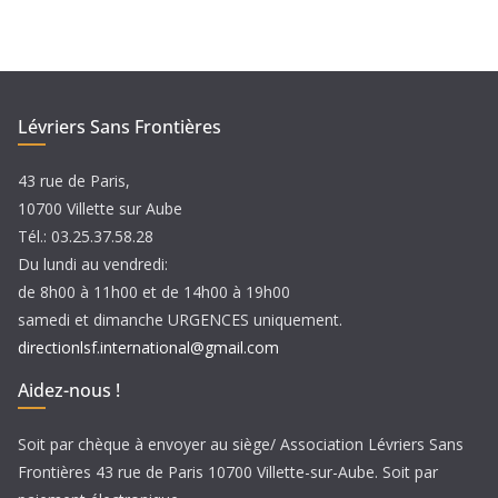
c
h
i
v
e
Lévriers Sans Frontières
s
43 rue de Paris,
10700 Villette sur Aube
Tél.: 03.25.37.58.28
Du lundi au vendredi:
de 8h00 à 11h00 et de 14h00 à 19h00
samedi et dimanche URGENCES uniquement.
directionlsf.international@gmail.com
Aidez-nous !
Soit par chèque à envoyer au siège/ Association Lévriers Sans
Frontières 43 rue de Paris 10700 Villette-sur-Aube. Soit par