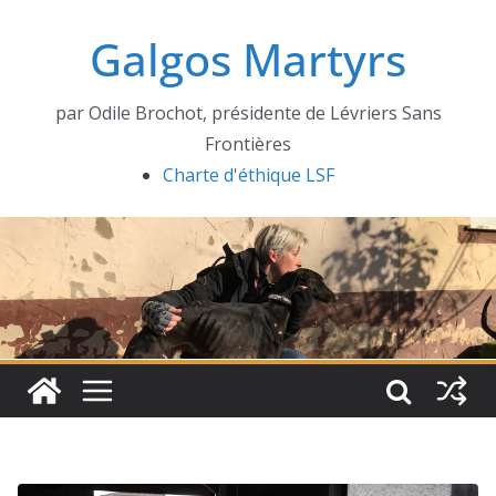
Passer
Galgos Martyrs
au
contenu
par Odile Brochot, présidente de Lévriers Sans
Frontières
Charte d'éthique LSF