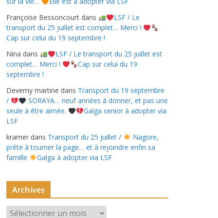
sur la vie…
Elle est à adopter via LSF
Françoise Bessoncourt
dans
LSF / Le
transport du 25 juillet est complet… Merci !
Cap sur celui du 19 septembre !
Nina
dans
LSF / Le transport du 25 juillet est
complet… Merci !
Cap sur celui du 19
septembre !
Devemy martine
dans
Transport du 19 septembre
/
SORAYA… neuf années à donner, et pas une
seule à être aimée.
Galga senior à adopter via
LSF
kramer
dans
Transport du 25 juillet /
Nagore,
prête à tourner la page… et à rejoindre enfin sa
famille
Galga à adopter via LSF
Archives
A