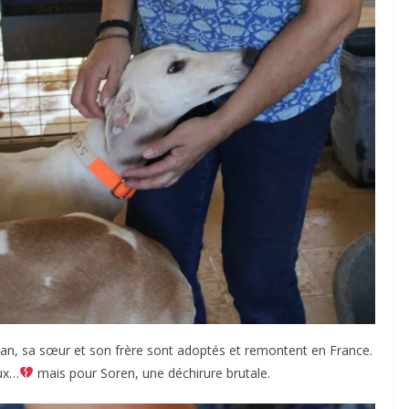
man, sa sœur et son frère sont adoptés et remontent en France.
ux…
mais pour Soren, une déchirure brutale.