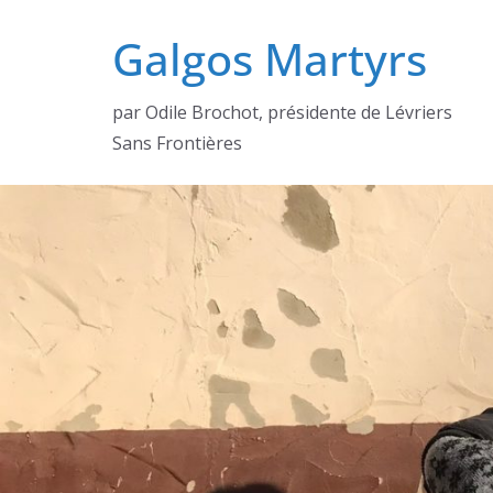
Passer
Galgos Martyrs
au
contenu
par Odile Brochot, présidente de Lévriers
Sans Frontières