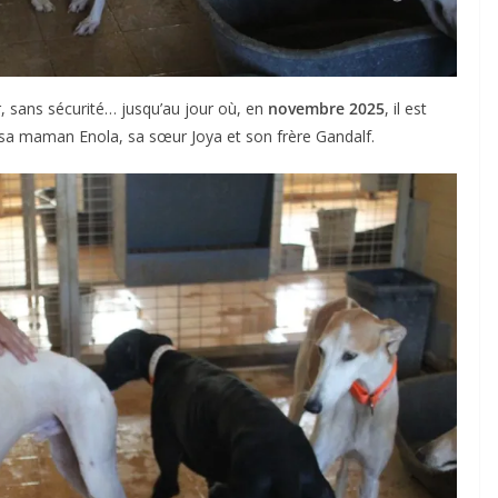
, sans sécurité… jusqu’au jour où, en
novembre 2025
, il est
 sa maman Enola, sa sœur Joya et son frère Gandalf.