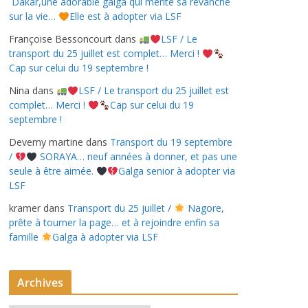
Dakar,une adorable galga qui mérite sa revanche
sur la vie…
Elle est à adopter via LSF
Françoise Bessoncourt
dans
LSF / Le
transport du 25 juillet est complet… Merci !
Cap sur celui du 19 septembre !
Nina
dans
LSF / Le transport du 25 juillet est
complet… Merci !
Cap sur celui du 19
septembre !
Devemy martine
dans
Transport du 19 septembre
/
SORAYA… neuf années à donner, et pas une
seule à être aimée.
Galga senior à adopter via
LSF
kramer
dans
Transport du 25 juillet /
Nagore,
prête à tourner la page… et à rejoindre enfin sa
famille
Galga à adopter via LSF
Archives