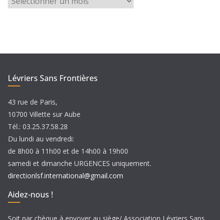
r
c
h
i
v
e
Lévriers Sans Frontières
s
43 rue de Paris,
10700 Villette sur Aube
Tél.: 03.25.37.58.28
Du lundi au vendredi:
de 8h00 à 11h00 et de 14h00 à 19h00
samedi et dimanche URGENCES uniquement.
directionlsf.international@gmail.com
Aidez-nous !
Soit par chèque à envoyer au siège/ Association Lévriers Sans