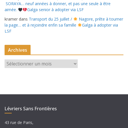
SORAYA… neuf années à donner, et pas une seule à être
aimée.
Galga senior à adopter via LSF
kramer
dans
Transport du 25 juillet /
Nagore, prête à tourner
la page… et à rejoindre enfin sa famille
Galga à adopter via
LSF
Archives
A
r
c
h
i
v
e
Lévriers Sans Frontières
s
43 rue de Paris,