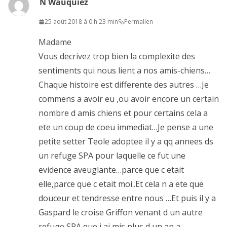
N Wauquiez
commentaire
25 août 2018 à 0 h 23 min
Permalien
Madame
Vous decrivez trop bien la complexite des
sentiments qui nous lient a nos amis-chiens…
Chaque histoire est differente des autres …Je
commens a avoir eu ,ou avoir encore un certain
nombre d amis chiens et pour certains cela a
ete un coup de coeu immediat…Je pense a une
petite setter Teole adoptee il y a qq annees ds
un refuge SPA pour laquelle ce fut une
evidence aveuglante…parce que c etait
elle,parce que c etait moi..Et cela n a ete que
douceur et tendresse entre nous …Et puis il y a
Gaspard le croise Griffon venant d un autre
refuge SPA que j ai mis plus d un an a