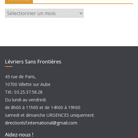
A
r
c
h
i
v
e
Lévriers Sans Frontières
s
43 rue de Paris,
10700 Villette sur Aube
Tél.: 03.25.37.58.28
Du lundi au vendredi:
de 8h00 à 11h00 et de 14h00 à 19h00
samedi et dimanche URGENCES uniquement.
directionlsf.international@gmail.com
Aidez-nous !