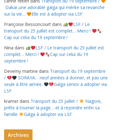
carine felten
dans
Transport du 19 septembre /
Dakar,une adorable galga qui mérite sa revanche
sur la vie…
Elle est à adopter via LSF
Françoise Bessoncourt
dans
LSF / Le
transport du 25 juillet est complet… Merci !
Cap sur celui du 19 septembre !
Nina
dans
LSF / Le transport du 25 juillet est
complet… Merci !
Cap sur celui du 19
septembre !
Devemy martine
dans
Transport du 19 septembre
/
SORAYA… neuf années à donner, et pas une
seule à être aimée.
Galga senior à adopter via
LSF
kramer
dans
Transport du 25 juillet /
Nagore,
prête à tourner la page… et à rejoindre enfin sa
famille
Galga à adopter via LSF
Archives