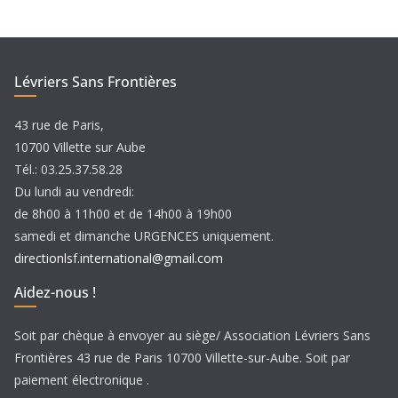
h
i
v
e
Lévriers Sans Frontières
s
43 rue de Paris,
10700 Villette sur Aube
Tél.: 03.25.37.58.28
Du lundi au vendredi:
de 8h00 à 11h00 et de 14h00 à 19h00
samedi et dimanche URGENCES uniquement.
directionlsf.international@gmail.com
Aidez-nous !
Soit par chèque à envoyer au siège/ Association Lévriers Sans
Frontières 43 rue de Paris 10700 Villette-sur-Aube. Soit par
paiement électronique .