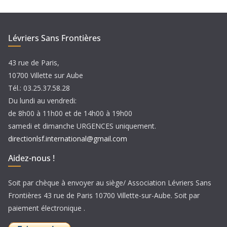
i
v
e
Lévriers Sans Frontières
s
43 rue de Paris,
10700 Villette sur Aube
Tél.: 03.25.37.58.28
Du lundi au vendredi:
de 8h00 à 11h00 et de 14h00 à 19h00
samedi et dimanche URGENCES uniquement.
directionlsf.international@gmail.com
Aidez-nous !
Soit par chèque à envoyer au siège/ Association Lévriers Sans
Frontières 43 rue de Paris 10700 Villette-sur-Aube. Soit par
paiement électronique .