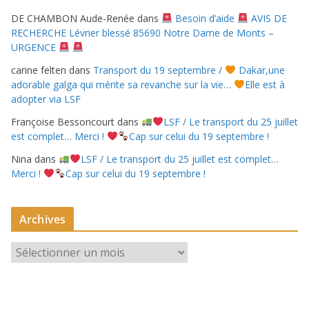
DE CHAMBON Aude-Renée
dans
Besoin d’aide
AVIS DE
RECHERCHE Lévrier blessé 85690 Notre Dame de Monts –
URGENCE
carine felten
dans
Transport du 19 septembre /
Dakar,une
adorable galga qui mérite sa revanche sur la vie…
Elle est à
adopter via LSF
Françoise Bessoncourt
dans
LSF / Le transport du 25 juillet
est complet… Merci !
Cap sur celui du 19 septembre !
Nina
dans
LSF / Le transport du 25 juillet est complet…
Merci !
Cap sur celui du 19 septembre !
Archives
A
r
c
h